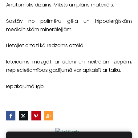
Anatomisks dizains. Mīksts un plāns materiāls.
Sastāv no polimēru gēla un hipoalerģiskām
medicīniskām minerāleļļām.
Lietojiet ortozi kā redzams attēlā.
Ieteicams mazgāt ar ūdeni un neitrālām ziepēm,
nepieciešamības gadījumā var apkaisīt ar talku.
Iepakojumā 1gb.