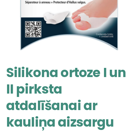
Silikona ortoze I un
II pirksta
atdalīšanai ar
kauliņa aizsargu