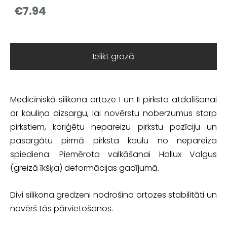
€7.94
Ielikt grozā
Medicīniskā silikona ortoze I un II pirksta atdalīšanai
ar kauliņa aizsargu, lai novērstu noberzumus starp
pirkstiem, koriģētu nepareizu pirkstu pozīciju un
pasargātu pirmā pirksta kaulu no nepareiza
spiediena. Piemērota valkāšanai Hallux Valgus
(greizā īkšķa) deformācijas gadījumā.
Divi silikona gredzeni nodrošina ortozes stabilitāti un
novērš tās pārvietošanos.