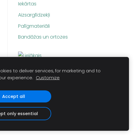
Iekārtas
Aizsarglīdzekļi
Palīgmateriāli
Bandāžas un ortozes
kies to deliver services, for marketing and to
our experience.
Customize
Accept all
pt only essential