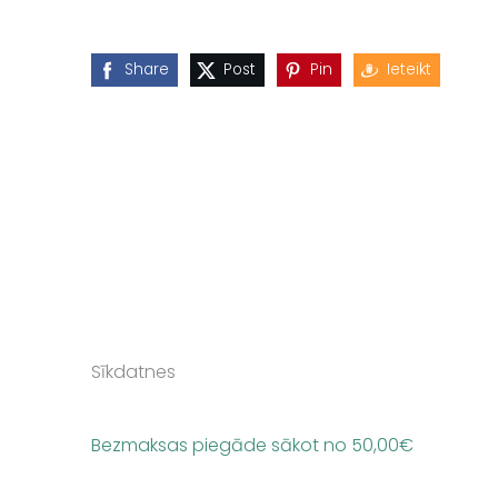
Share
Post
Pin
Ieteikt
Sīkdatnes
Bezmaksas piegāde sākot no 50,00
€