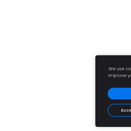
We use coo
improve y
Acce