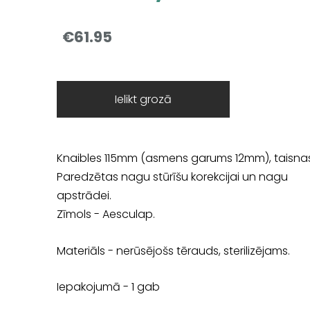
€61.95
Ielikt grozā
Knaibles 115mm (asmens garums 12mm), taisnas
Paredzētas nagu stūrīšu korekcijai un nagu
apstrādei.
Zīmols - Aesculap.
Materiāls - nerūsējošs tērauds, sterilizējams.
Iepakojumā - 1 gab