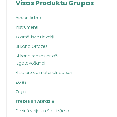
Visas Produktu Grupas
Aizsarglīdzekļi
Instrumenti
Kosmētiskie Līdzekļi
Silikona Ortozes
Silikona masas ortožu
izgatavošanai
Flīsa ortožu materiāli, pārsēji
Zoles
Zeķes
Frēzes un Abrazīvi
Dezinfekcija un Sterilizācija