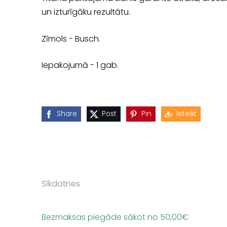
un izturīgāku rezultātu.
Zīmols - Busch.
Iepakojumā - 1 gab.
Share
Post
Pin
Ieteikt
Sīkdatnes
Bezmaksas piegāde sākot no 50,00
€