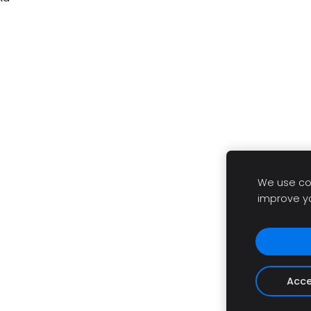
We use coo
improve y
Acce