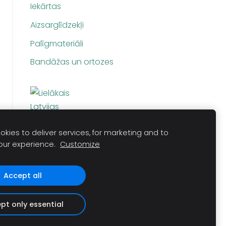
Iekārtas
Aizsarglīdzekļi
Palīgmateriāli
Bandāžas un ortozes
kies to deliver services, for marketing and to
our experience.
Customize
Accept all
pt only essential