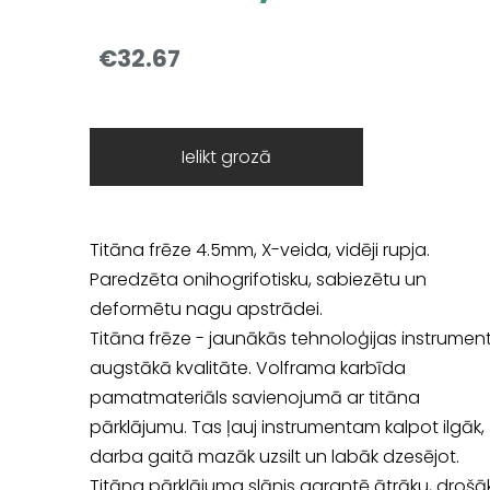
€32.67
Ielikt grozā
Titāna frēze 4.5mm, X-veida, vidēji rupja.
Paredzēta onihogrifotisku, sabiezētu un
deformētu nagu apstrādei.
Titāna frēze - jaunākās tehnoloģijas instrument
augstākā kvalitāte. Volframa karbīda
pamatmateriāls savienojumā ar titāna
pārklājumu. Tas ļauj instrumentam kalpot ilgāk,
darba gaitā mazāk uzsilt un labāk dzesējot.
Titāna pārklājuma slānis garantē ātrāku, drošā