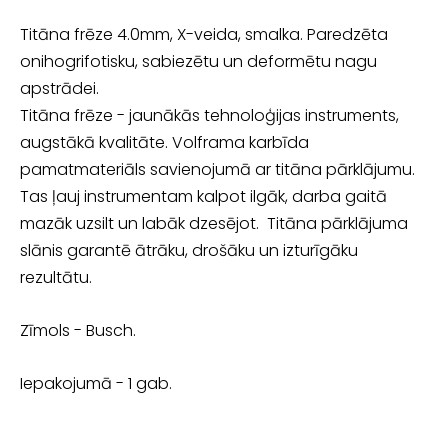
Titāna frēze 4.0mm, X-veida, smalka. Paredzēta
onihogrifotisku, sabiezētu un deformētu nagu
apstrādei.
Titāna frēze - jaunākās tehnoloģijas instruments,
augstākā kvalitāte. Volframa karbīda
pamatmateriāls savienojumā ar titāna pārklājumu.
Tas ļauj instrumentam kalpot ilgāk, darba gaitā
mazāk uzsilt un labāk dzesējot. Titāna pārklājuma
slānis garantē ātrāku, drošāku un izturīgāku
rezultātu.
Zīmols - Busch.
Iepakojumā - 1 gab.