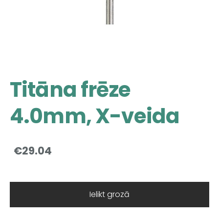
Titāna frēze
4.0mm, X-veida
€29.04
Ielikt grozā