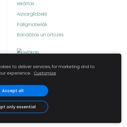
Iekārtas
Aizsarglīdzekļi
Palīgmateriāli
Bandāžas un ortozes
kies to deliver services, for marketing and to
our experience.
Customize
Accept all
pt only essential