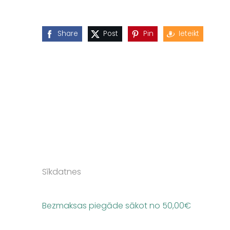
Share
Post
Pin
Ieteikt
Sīkdatnes
Bezmaksas piegāde sākot no 50,00
€