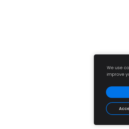
We use coo
improve y
Acce