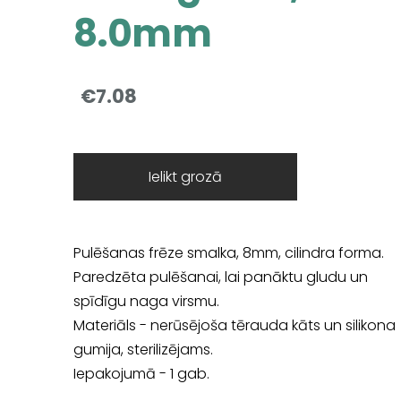
8.0mm
€7.08
Ielikt grozā
Pulēšanas frēze smalka, 8mm, cilindra forma.
Paredzēta pulēšanai, lai panāktu gludu un
spīdīgu naga virsmu.
Materiāls - nerūsējoša tērauda kāts un silikona
gumija, sterilizējams.
Iepakojumā - 1 gab.