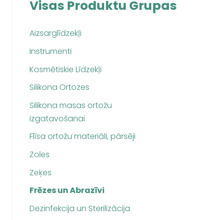
Visas Produktu Grupas
Aizsarglīdzekļi
Instrumenti
Kosmētiskie Līdzekļi
Silikona Ortozes
Silikona masas ortožu
izgatavošanai
Flīsa ortožu materiāli, pārsēji
Zoles
Zeķes
Frēzes un Abrazīvi
Dezinfekcija un Sterilizācija